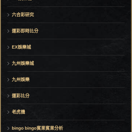
六合彩研究
運彩即時比分
EX娛樂城
九州娛樂城
九州娛樂
運彩比分
老虎機
bingo bingo賓果賓果分析