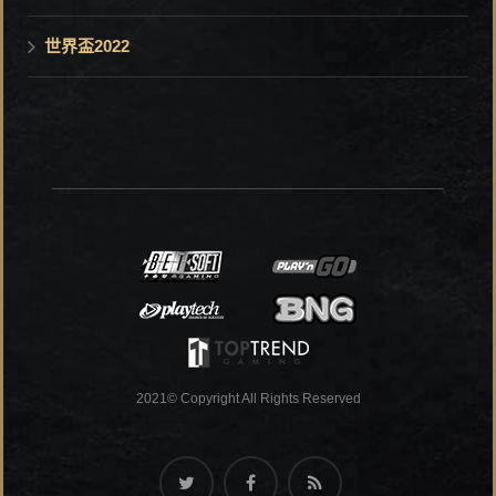
世界盃2022
2021© Copyright All Rights Reserved