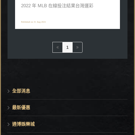
2022 年 MLB 在線投注結果台灣運彩
Published on 31 Aug 2021
1
全部消息
最新優惠
通博娛樂城