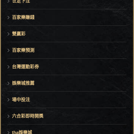
世足下注
百家樂賺錢
雙贏彩
百家樂預測
台灣運動彩券
娛樂城推薦
場中投注
六合彩即時開獎
tha娛樂城