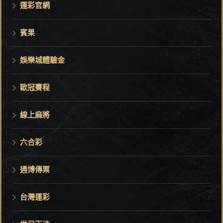
運彩官網
賓果
娛樂城體驗金
歐冠賽程
線上麻將
六合彩
通博傳票
台灣運彩