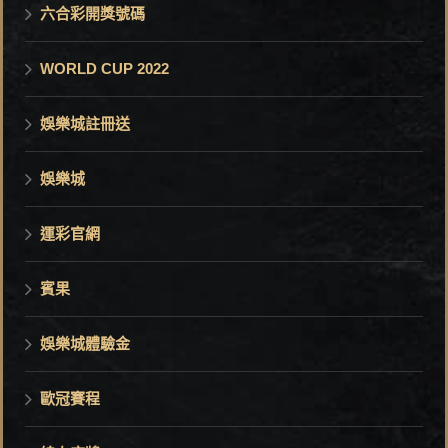
六合彩開獎號碼
WORLD CUP 2022
娛樂城註冊送
娛樂城
運彩官網
賓果
娛樂城體驗金
歐冠賽程