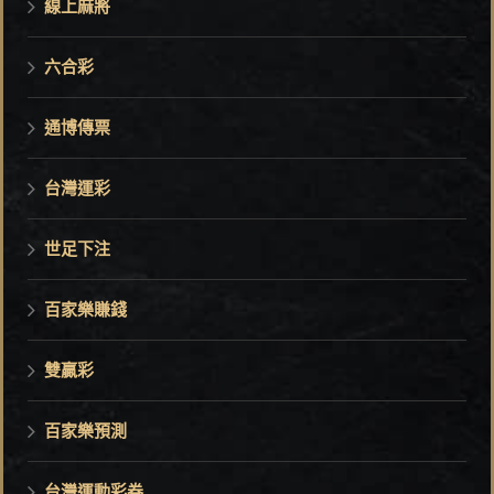
線上麻將
六合彩
通博傳票
台灣運彩
世足下注
百家樂賺錢
雙贏彩
百家樂預測
台灣運動彩券