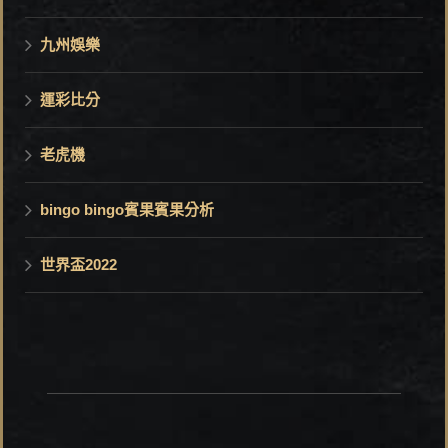
九州娛樂
運彩比分
老虎機
bingo bingo賓果賓果分析
世界盃2022