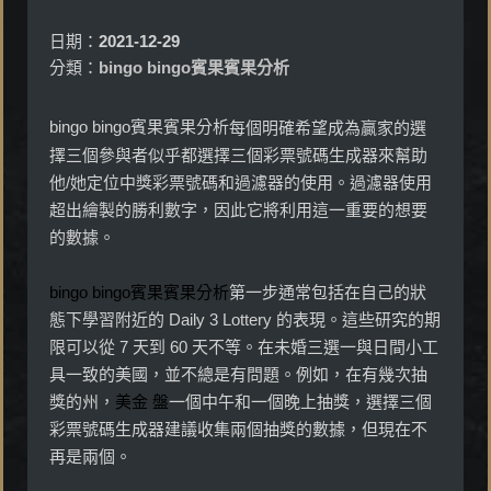
日期：
2021-12-29
分類：
bingo bingo賓果賓果分析
bingo bingo賓果賓果分析
每個明確希望成為贏家的選
擇三個參與者似乎都選擇三個彩票號碼生成器來幫助
他/她定位中獎彩票號碼和過濾器的使用。過濾器使用
超出繪製的勝利數字，因此它將利用這一重要的想要
的數據。
bingo bingo賓果賓果分析
第一步通常包括在自己的狀
態下學習附近的 Daily 3 Lottery 的表現。這些研究的期
限可以從 7 天到 60 天不等。在未婚三選一與日間小工
具一致的美國，並不總是有問題。例如，在有幾次抽
獎的州，
美金 盤
一個中午和一個晚上抽獎，選擇三個
彩票號碼生成器建議收集兩個抽獎的數據，但現在不
再是兩個。