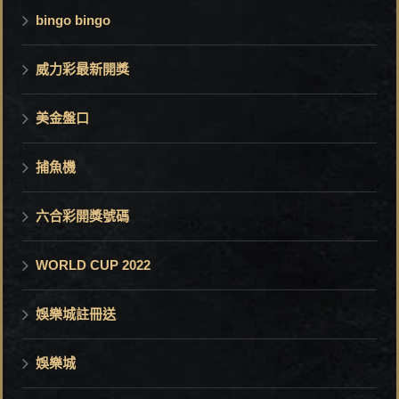
bingo bingo
威力彩最新開獎
美金盤口
捕魚機
六合彩開獎號碼
WORLD CUP 2022
娛樂城註冊送
娛樂城