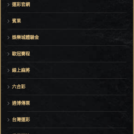
運彩官網
賓果
娛樂城體驗金
歐冠賽程
線上麻將
六合彩
通博傳票
台灣運彩