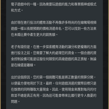
電子遊戲中的一種，因為需要玩遊戲的能力和專業精神或模式
和方式。
由於現在進行投注的體育活動不再像許多時尚的在線賭場視頻
遊戲一樣以長期預期的價格消遣命名，您可以找到一些方法來
在未婚比賽中產生更大的銷售額。
老子有錢但是，在進一步探索體育活動的讓分和更複雜的方面
進行投注之前，您需要了解大約處理您的資金。一個合適的資
金控制設備可能是征服任何類型的高級遊戲的真正奧秘，無論
是在線還是離線。
出於這個原因，您的第一個挑戰可能是將正數量的預算分開，
以便最方便地用於下注。最終，任何遊戲消遣的實際目標只是
在娛樂的同時賺取大量現金。因此，使用現金來應對每月的付
款並不總是真正有用，因為這可能會帶來比履行更令人擔憂的
問題。