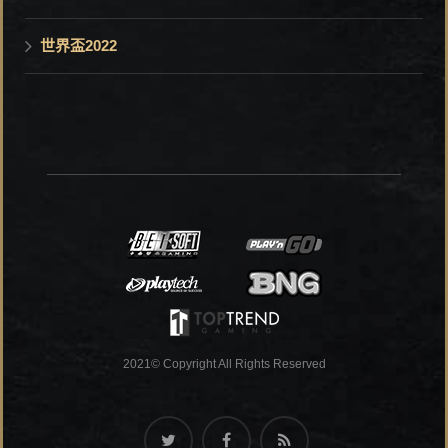
世界盃2022
2021© Copyright All Rights Reserved