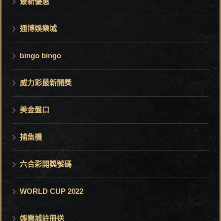
最新優惠
通博娛樂城
bingo bingo
威力彩最新開獎
美金盤口
捕魚機
六合彩開獎號碼
WORLD CUP 2022
娛樂城註冊送