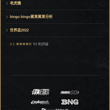
老虎機
bingo bingo賓果賓果分析
世界盃2022
4.1
93 則評論