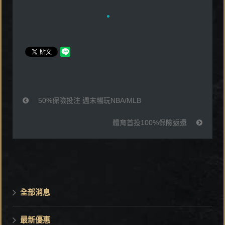
50%保險投注 週末暢玩NBA/MLB
體育首投100%保險返還
全部消息
最新優惠