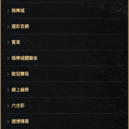
娛樂城
運彩官網
賓果
娛樂城體驗金
歐冠賽程
線上麻將
六合彩
通博傳票