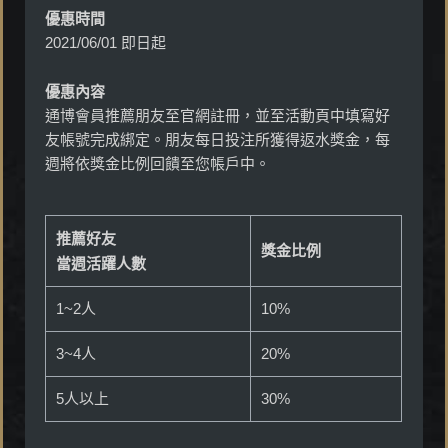
優惠時間
2021/06/01 即日起
優惠內容
通博會員推薦朋友至官網註冊，並至活動頁中填寫好
友帳號完成綁定。朋友每日投注所獲得返水獎金，每
週將依獎金比例回饋至您帳戶中。
推薦好友
獎金比例
當週活躍人數
1~2人
10%
3~4人
20%
5人以上
30%