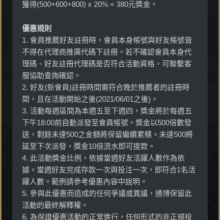
獲得(500+600+800) x 20% = 380元獎金。
優惠規則
1. 會員推薦好友註冊時，會員本身帳號與好友帳號皆
不得在代理商推廣代碼下註冊。若不確認會員本身代
理碼、好友註冊代理碼是否符合活動資格，可聯繫客
服協助查詢確認。
2. 好友(新會員)註冊時間需符合晚於推薦者的註冊時
間，且在活動開始之後(2021/06/01之後)。
3. 活動每週區間為本週五至下週四，獎金將於每週五
下午18:00前自動派發至會員帳號。獎金以500倍數發
送，剩餘未達500之金額將保留繼續累積。未達500將
延至下次派發，獎金10倍流水即可提款。
4. 此活動獎金比例，依據當週好友活躍人數作為依
據。當週好友完成存款一次與投注一次，即符合1名活
躍人數。範例請參考優惠內容中說明。
5. 參與此優惠而造成的任何爭議或異議，通博保留此
活動的最終解釋權。
6. 為保證優惠活動的正常進行，任何形式的非正規投